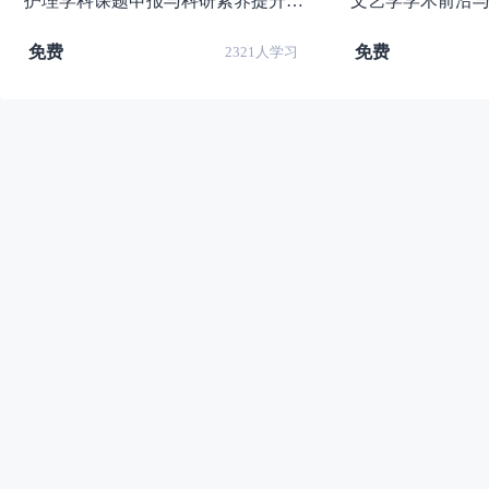
护理学科课题申报与科研素养提升在线研修班（湘南学院）
免费
免费
2321人学习