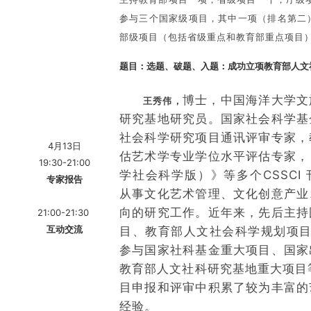
参与三个
国家级项目，其中一项（排名第二
部级项目（包括省
级重点和教育部重点项目
题目：
选题、破题、入题：成功立项教育部人文
博士，中国海洋大学文
王秀伟，
研究基地研究员。国家社
会科学基
社会科学研
究项目通讯评审专家，
4月13日
估艺术学专业学位水平评估专家，
19:30-21:00
学社会科学版）》等多个
CSSC
专家报告
从事文化艺术
管理、文化创意产业
向的研究工作。近年来，先后主持
21:00-21:30
互动交流
目、教育部人文社会科学规
划项目
参与国家社科
基金重大项目、国家
教育部人文社科研究基地重大项目等
目申报和评审中积累了较
为丰富的
经验。