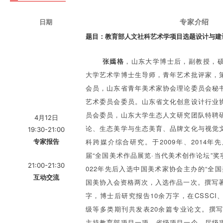
研修对象
日期
专家
介绍
题目：
教育部人文社科艺术学项目
选题设计与建
张嫣格
，山东大学博士后，副教授，
大学艺术学博
士生导师，青年艺术批评家，
会员，山东省青年美术家
协会理论委员会秘
艺术委员会委员。山东省文化创意设
计行业
员会
委员，山东大学生态人文研究团队特聘
4月12日
论、生态美学与
生态美育、品牌文化与视觉
19:3
0-21:00
科跨媒介综合研究。
于2009年、2014
专
家报告
届“全国美术作品展览·当代
美术创作论坛”奖项，
21:00-21:30
022年先后入选中国美术家协会主办的
“全
互动交流
国美协
入会资格两次，入选作品一次。撰写
字，博士后研究
报告10余万字，在CSSCI
级等多类期刊共发表20余
篇专业论文。撰写
主持教育部项目一项，省级项目一个，
厅级